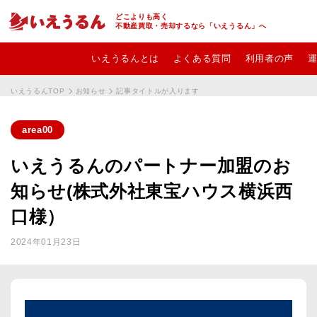
どこよりも高く
不動産買取・売却するなら「いえうるん」へ
いえうるんとは
よくある質問
利用者の声
いえうるんTOP
お知らせ
記事タイトルが入ります
area00
いえうるんのパートナー加盟のお
知らせ(株式外社東宝ハウス横浜西
口様）
2024年01月23日