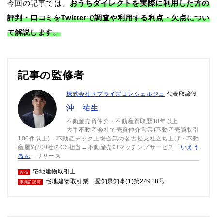
今回の記事では、
おうちダイレクトを実際に利用した方の
評判・口コミをTwitterで調査や利用する利点・欠点につい
て解説します。
記事の監修者
株式会社サプライズコンシェルジュ
代表取締役
沖 祐生
不動産売買仲介・不動産買取歴10年以上
大手不動産会社で売買仲介営業(不動産売買取引
100件以上)→不動産テック上場企業の名古屋支社立ち上げ・不動
産屋約200社のCS担当→不動産売却マッチングサービス「
いえう
るん
」リリース
宅地建物取引士
資格
宅地建物取引業 愛知県知事(1)第24918号
事業許認可