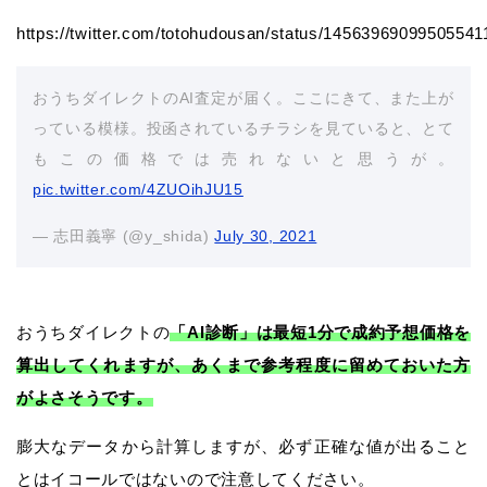
https://twitter.com/totohudousan/status/14563969099505541
おうちダイレクトのAI査定が届く。ここにきて、また上が
っている模様。投函されているチラシを見ていると、とて
もこの価格では売れないと思うが。
pic.twitter.com/4ZUOihJU15
— 志田義寧 (@y_shida)
July 30, 2021
おうちダイレクトの
「AI診断」は最短1分で成約予想価格を
算出してくれますが、あくまで参考程度に留めておいた方
がよさそうです。
膨大なデータから計算しますが、必ず正確な値が出ること
とはイコールではないので注意してください。