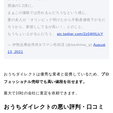
買値の1.2倍に。
まぁこの価格では売れるんだろうなという感じ。
妻の友人が「オリンピック明けたから不動産価格下がるだ
ろうから、家探ししてるが高い！」とのこと。
もうちょい上がるんだろう。
pic.twitter.com/2z04HlLlcY
— 伊勢志摩@湾岸タワマン売却済 (@iseshima_p)
August
13, 2021
おうちダイレクトは優秀な業者と提携しているため、
プロ
フェッショナル売却でも高い値段を出せます。
最大で10社の会社に査定を依頼できます。
おうちダイレクトの悪い評判・口コミ