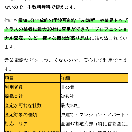
ないので、手数料無料で使えます。
他にも
最短1分で成約の予測可能な「AI診断」や業界トップ
クラスの業者に最大10社に査定ができる「プロフェッショ
ナル査定」など、様々な機能が盛り沢山
に詰め込まれてい
ます。
営業電話などをしつこくないので、安心して利用できま
す。
項目
詳細
利用者数
非公開
提携会社
複数社
査定が可能な社数
最大10社
査定対象の種類
戸建て・マンション・アパート・
対応エリア
全国47都道府県（特に首都圏に強