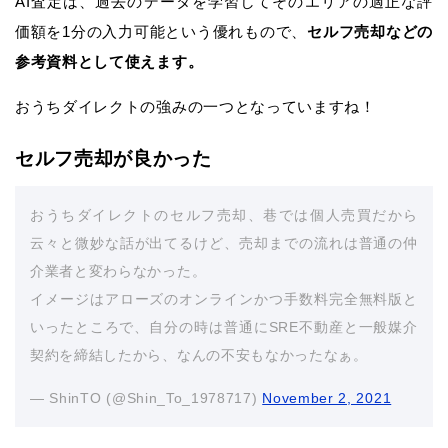
AI査定は、過去のデータを学習してそのエリアの適正な評
価額を1分の入力可能という優れもので、
セルフ売却などの
参考資料として使えます。
おうちダイレクトの強みの一つとなっていますね！
セルフ売却が良かった
おうちダイレクトのセルフ売却、巷では個人売買だから
云々と微妙な話が出てるけど、売却までの流れは普通の仲
介業者と変わらなかった。
イメージはアローズのオンラインかつ手数料完全無料版と
いったところで、自分の時は普通にSRE不動産と一般媒介
契約を締結したから、なんの不安もなかったなぁ。
— ShinTO (@Shin_To_1978717)
November 2, 2021