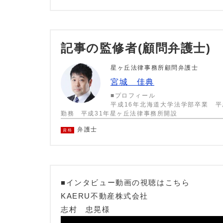
記事の監修者(顧問弁護士)
星ヶ丘法律事務所顧問弁護士
宮城 佳典
■プロフィール
平成16年北海道大学法学部卒業 平
勤務 平成31年星ヶ丘法律事務所開設
弁護士
資格
■インタビュー動画の視聴はこちら
KAERU不動産株式会社
志村 忠晃様