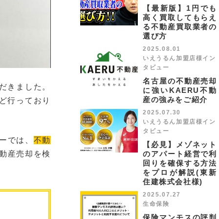
【最新版】1円でも
高く買取してもらえ
る不動産買取業者の
選び方
2025.08.01
いえうるん加盟店様イン
タビュー
名古屋の不動産売却
だきました。
に強いKAERU不動
産の強みをご紹介
など行っており
2025.07.30
いえうるん加盟店様イン
タビュー
ーでは、
不動
【必見】メゾネット
のアパート経営で利
動産売却を検
回りを確保する方法
をプロが解説(東新
住建株式会社様)
2025.07.27
生命保険
保険マンモスの評判