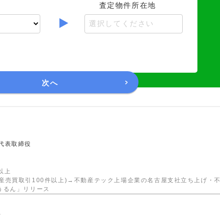
査定物件所在地
選択してください
次へ
代表取締役
以上
産売買取引100件以上)→不動産テック上場企業の名古屋支社立ち上げ・不
うるん」リリース
号