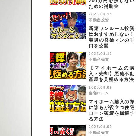
200万円を損しない
ための補助金
2025.08.14
不動産投資
新築ワンルーム投資
はおすすめしない！
実際の営業マンの手
口を公開
2025.08.12
不動産売買
【マイホームの購
入・売却】悪徳不動
産屋を見極める方法
2025.08.09
住宅ローン
マイホーム購入の際
に誰もが役立つ住宅
ローン破綻を回避す
る方法
2025.08.03
不動産売買