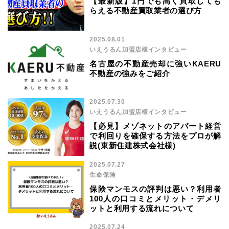
【最新版】1円でも高く買取しても
らえる不動産買取業者の選び方
2025.08.01
いえうるん加盟店様インタビュー
名古屋の不動産売却に強いKAERU
不動産の強みをご紹介
2025.07.30
いえうるん加盟店様インタビュー
【必見】メゾネットのアパート経営
で利回りを確保する方法をプロが解
説(東新住建株式会社様)
2025.07.27
生命保険
保険マンモスの評判は悪い？利用者
100人の口コミとメリット・デメリ
ットと利用する流れについて
2025.07.24