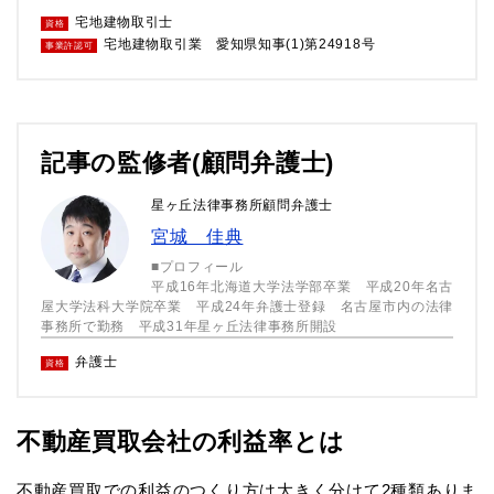
宅地建物取引士
資格
宅地建物取引業 愛知県知事(1)第24918号
事業許認可
記事の監修者(顧問弁護士)
星ヶ丘法律事務所顧問弁護士
宮城 佳典
■プロフィール
平成16年北海道大学法学部卒業 平成20年名古
屋大学法科大学院卒業 平成24年弁護士登録 名古屋市内の法律
事務所で勤務 平成31年星ヶ丘法律事務所開設
弁護士
資格
不動産買取会社の利益率とは
不動産買取での利益のつくり方は大きく分けて2種類ありま