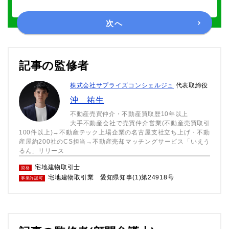
次へ
記事の監修者
株式会社サプライズコンシェルジュ
代表取締役
沖 祐生
不動産売買仲介・不動産買取歴10年以上
大手不動産会社で売買仲介営業(不動産売買取引
100件以上)→不動産テック上場企業の名古屋支社立ち上げ・不動
産屋約200社のCS担当→不動産売却マッチングサービス「いえう
るん」リリース
宅地建物取引士
資格
宅地建物取引業 愛知県知事(1)第24918号
事業許認可