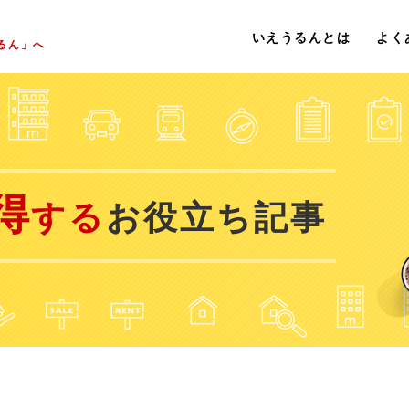
いえうるんとは
よく
るん」へ
得
する
お役立ち記事